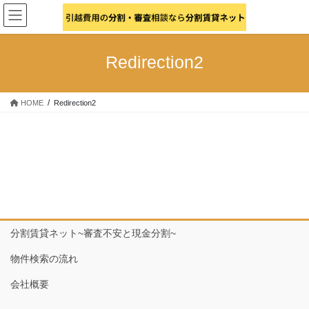
コ
ナ
ン
ビ
テ
ゲ
ン
ー
Redirection2
ツ
シ
へ
ョ
ス
ン
HOME
Redirection2
キ
に
ッ
移
プ
動
分割賃貸ネット~審査不安と現金分割~
物件検索の流れ
会社概要